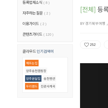
등록업체소식
( 8 )
[전체]
등록
자주하는 질문
( 2 )
이용가이드
BY
경기북부여행
( 2 )
콘텐츠가이드
( 120 )
252
클라우드
인기검색어
해뜨는집
양주송천캠핑장
양주온달집
송천펜션
두리랜드
진관사계곡
우이동계곡
기산저수지
북한산계곡
철원