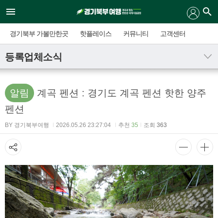
경기북부 가볼만한곳
핫플레이스
커뮤니티
고객센터
등록업체소식
알림
계곡 펜션 : 경기도 계곡 펜션 핫한 양주
펜션
BY 경기북부여행
2026.05.26 23:27:04
추천
35
조회
363