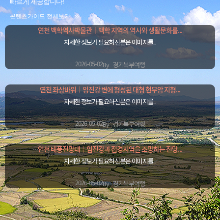
빠르게 제공합니다!
콘텐츠가이드 전체보기
연천 백학역사박물관｜백학 지역의 역사와 생활문화를...
자세한 정보가 필요하신분은 이미지를...
2026-05-02
By
경기북부여행
연천 좌상바위｜임진강 변에 형성된 대형 현무암 지형...
자세한 정보가 필요하신분은 이미지를...
2026-05-02
By
경기북부여행
연천 태풍전망대｜임진강과 접경지역을 조망하는 전망...
자세한 정보가 필요하신분은 이미지를...
2026-05-02
By
경기북부여행