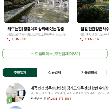
해뜨는집 | 장흥계곡 상류에 있는 장흥
철원 한탄강은하수교
맛집
연결하는 출렁다
서울근교 장흥계곡 맛집으로 직접 모든 반찬까지 만드는 곳
철원 한탄강은하수교는 한탄
으로 호평받음, 여름철 계곡 물놀이 핫플레이스 (ft.장흥유원
용 교량으로, 하천 지형과 주
031-855-6100
033-450-5532
지)
성된 시설이다.
핫플레이스_추천업체 더보기
추천업체
신규업체
가볼만한곳
계곡 펜션 양주송천펜션 | 경기도 양주 펜션 핫한 수영장
펜션/송추·장흥
031-871-3563
1