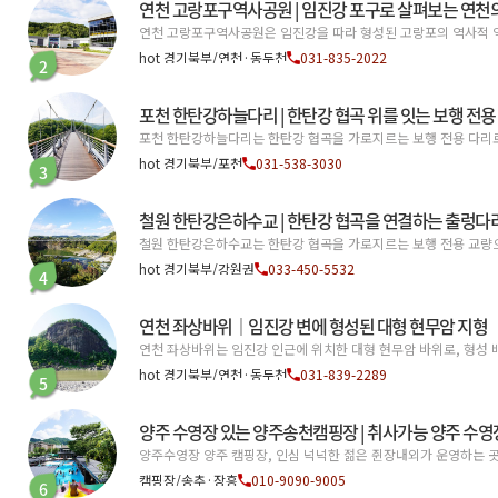
연천 고랑포구역사공원 | 임진강 포구로 살펴보는 연천
연천 고랑포구역사공원은 임진강을 따라 형성된 고랑포의 역사적 역
hot 경기북부/연천·동두천
031-835-2022
2
포천 한탄강하늘다리 | 한탄강 협곡 위를 잇는 보행 전용
포천 한탄강하늘다리는 한탄강 협곡을 가로지르는 보행 전용 다리로,
hot 경기북부/포천
031-538-3030
3
철원 한탄강은하수교 | 한탄강 협곡을 연결하는 출렁다
철원 한탄강은하수교는 한탄강 협곡을 가로지르는 보행 전용 교량으
hot 경기북부/강원권
033-450-5532
4
연천 좌상바위｜임진강 변에 형성된 대형 현무암 지형
연천 좌상바위는 임진강 인근에 위치한 대형 현무암 바위로, 형성
hot 경기북부/연천·동두천
031-839-2289
5
양주 수영장 있는 양주송천캠핑장 | 취사가능 양주 수
양주수영장 양주 캠핑장, 인심 넉넉한 젊은 쥔장내외가 운영하는 
캠핑장/송추·장흥
010-9090-9005
6