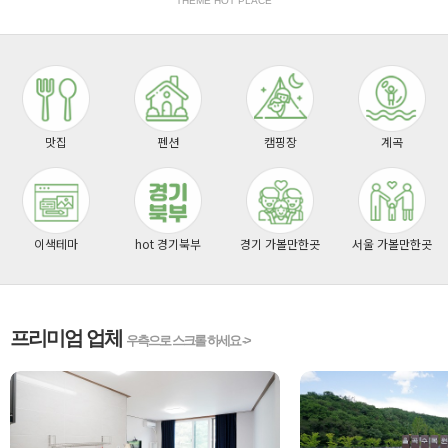
THEME HOT PLACE
맛집
펜션
캠핑장
계곡
이색테마
hot 경기북부
경기 가볼만한곳
서울 가볼만한곳
프리미엄 업체
우측으로 스크롤 하세요 ->