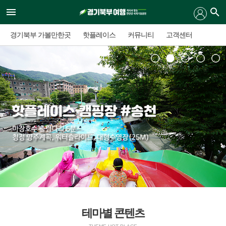
경기북부 가볼만한곳
핫플레이스
커뮤니티
고객센터
1
2
3
4
5
테마별 콘텐츠