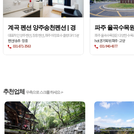
계곡 펜션 양주송천펜션 | 경
파주 율곡수목원
기도 양주 펜션 핫한 수영장
자연학습형 수목
대표적인 양주펜션, 장흥펜션, 파주 마장호수 출렁다리 5분
파주 율곡수목원은 다양한 수목과
거리, 계곡, 복층형, 연인, 가족, 단체 가능, 수영장, 워터슬
록 조성된 자연학습형 수목원으로
펜션/송추·장흥
hot 경기북부/파주·고양
펜션
라이드
을 정보 중심으로 정리했습니다.
031-871-3563
031-940-4377
추천업체
우측으로 스크롤 하세요 ->