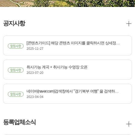
공지사항
[콘텐츠가이드] 해당 콘텐츠 이미지를 클릭하시면 상세정보
알림사항
2025-11-27
로 이동합니다
취사가능 계곡 + 취사가능 수영장 오픈
알림사항
2023-07-20
네이버(naver.com)검색창에서 "경기북부 여행" 을 검색하세
알림사항
2023-04-04
요
등록업체소식