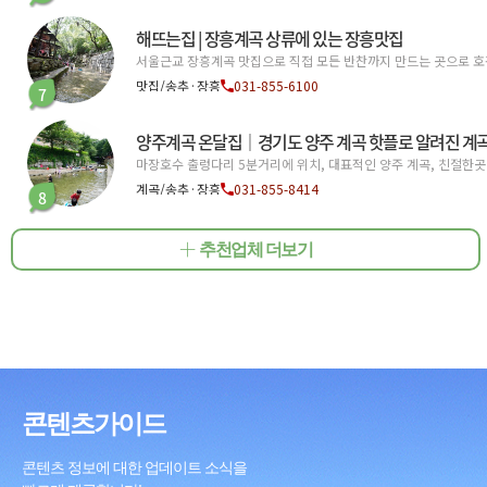
해뜨는집 | 장흥계곡 상류에 있는 장흥맛집
서울근교 장흥계곡 맛집으로 직접 모든 반찬까지 만드는 곳으로 호평
맛집/송추·장흥
031-855-6100
7
양주계곡 온달집｜경기도 양주 계곡 핫플로 알려진 계
마장호수 출렁다리 5분거리에 위치, 대표적인 양주 계곡, 친절한
계곡/송추·장흥
031-855-8414
8
추천업체 더보기
콘텐츠가이드
콘텐츠 정보에 대한 업데이트 소식을