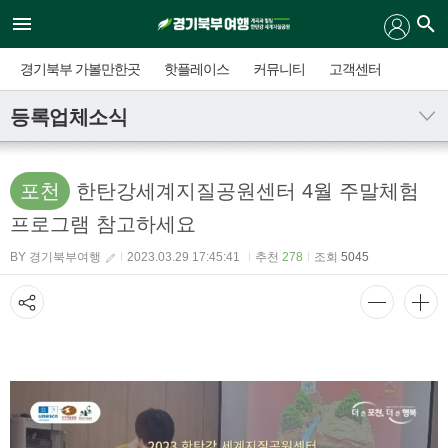
경기북부 가볼만한곳
핫플레이스
커뮤니티
고객센터
등록업체소식
포천
한탄강세계지질공원센터 4월 주말체험
프로그램 참고하세요
BY 경기북부여행
2023.03.29 17:45:41
추천
278
조회
5045