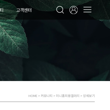
티
고객센터
HOME
>
커뮤니티
>
미니홈피용갤러리
> 상세보기