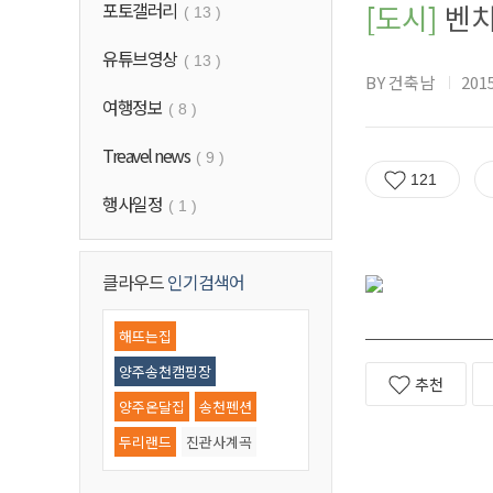
포토갤러리
[도시]
벤치
( 13 )
유튜브영상
( 13 )
BY 건축남
2015
여행정보
( 8 )
Treavel news
( 9 )
121
행사일정
( 1 )
클라우드
인기검색어
해뜨는집
양주송천캠핑장
추천
양주온달집
송천펜션
두리랜드
진관사계곡
우이동계곡
기산저수지