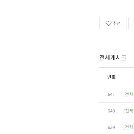
북한산계곡
철원
추천
전체게시글
번호
641
[전체
640
[전체
639
[전체