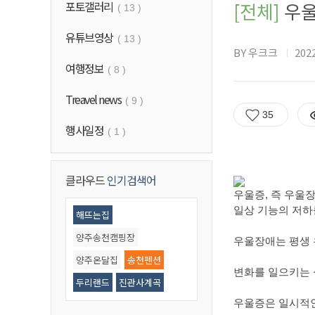
포토갤러리
[전체]
우울
( 13 )
유튜브영상
( 13 )
BY 우크크
2022
여행정보
( 8 )
Treavel news
( 9 )
35
행사일정
( 1 )
클라우드
인기검색어
우울증, 즉 우울
일상 기능의 저하
해뜨는집
양주송천캠핑장
우울장애는 평생 유
양주온달집
송천펜션
변화를 일으키는 
두리랜드
진관사계곡
우울증은 일시적인
우이동계곡
기산저수지