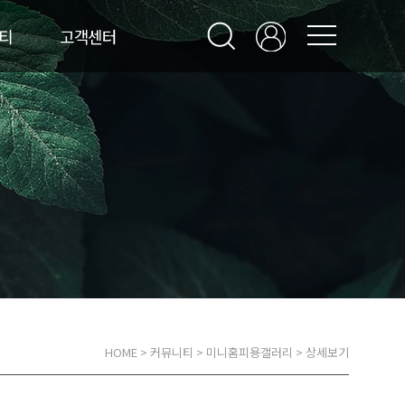
티
고객센터
HOME
>
커뮤니티
>
미니홈피용갤러리
> 상세보기