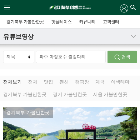
경기북부 가볼만한곳
핫플레이스
커뮤니티
고객센터
유튜브영상
검색
전체보기
전체
맛집
펜션
캠핑장
계곡
이색테마
경기북부 가볼만한곳
경기 가볼만한곳
서울 가볼만한곳
경기북부 가볼만한곳