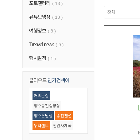
포토갤러리
( 13 )
유튜브영상
( 13 )
여행정보
( 8 )
Treavel news
( 9 )
행사일정
( 1 )
클라우드
인기검색어
해뜨는집
양주송천캠핑장
양주온달집
송천펜션
두리랜드
진관사계곡
우이동계곡
기산저수지