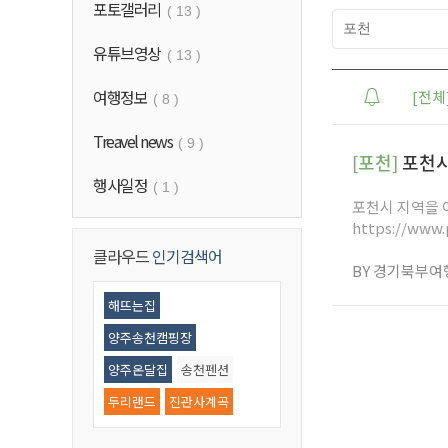
포토갤러리
( 13 )
유튜브영상
( 13 )
여행정보
[전체
( 8 )
Treavel news
( 9 )
[포천]
포천시
행사일정
( 1 )
포천시 지역을 여행하
https://www.
클라우드
인기검색어
BY 경기북부여
해뜨는집
양주송천캠핑장
양주온달집
송천펜션
두리랜드
진관사계곡
우이동계곡
기산저수지