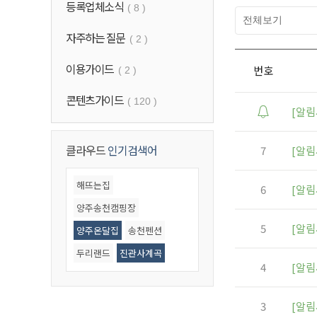
등록업체소식
( 8 )
자주하는 질문
( 2 )
이용가이드
번호
( 2 )
콘텐츠가이드
( 120 )
[알림
클라우드
인기검색어
7
[알림
해뜨는집
6
[알림
양주송천캠핑장
5
[알림
양주온달집
송천펜션
두리랜드
진관사계곡
4
[알림
우이동계곡
기산저수지
북한산계곡
철원
3
[알림