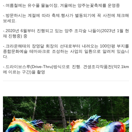
-.여름철에는 유수풀 물놀이장, 겨울에는 양주눈꽃축제를 운영중
-.방문하시는 계절에 따라 축제.행사가 별동되기에 꼭 사전에 체크해
보세요.
-.2020년 6월부터 진행되고 있는 양주 조각숲 나들이(2023년 1월 현
재 진행중) 중
-.크라운해태의 장영달 회장의 선대로부터 내려오는 100만평 부지를
종합문화예술 테마파크로 조성하는 사업의 일환으로 알려져 있습니
다.
-.드라이브스루(Drive-Thru)방식으로 진행. 견생조각작품전(약2.1km
에 이르는 구간)을 촬영