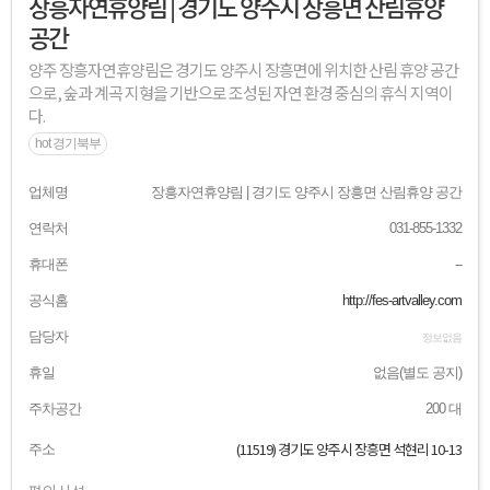
장흥자연휴양림 | 경기도 양주시 장흥면 산림휴양
공간
양주 장흥자연휴양림은 경기도 양주시 장흥면에 위치한 산림 휴양 공간
으로, 숲과 계곡 지형을 기반으로 조성된 자연 환경 중심의 휴식 지역이
다.
hot 경기북부
업체명
장흥자연휴양림 | 경기도 양주시 장흥면 산림휴양 공간
연락처
031-855-1332
휴대폰
--
공식홈
http://fes-artvalley.com
담당자
정보없음
휴일
없음(별도 공지)
주차공간
200 대
(11519) 경기도 양주시 장흥면 석현리 10-13
주소