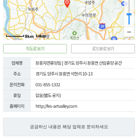
8km
지도로 보기
로드뷰로 보기
업체명
장흥자연휴양림 | 경기도 양주시 장흥면 산림휴양 공간
주소
경기도 양주시 장흥면 석현리 10-13
문의전화
031-855-1332
휴일
없음(별도 공지)
홈페이지
http://fes-artvalley.com
궁금하신 내용은
해당 업체로
문의하세요