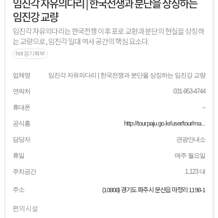
임진각 자유의다리 | 한국전쟁과 분단을 상징하는
임진강 교량
임진각 자유의다리는 한국전쟁 이후 포로 교환과 분단의 현실을 상징하
는 교량으로, 임진각 일대 역사 공간의 핵심 요소다.
hot 경기북부
업체명
임진각 자유의다리 | 한국전쟁과 분단을 상징하는 임진강 교량
연락처
031-953-4744
휴대폰
--
공식홈
http://tour.paju.go.kr/user/tour/ma...
담당자
관광안내소
휴일
매주 월요일
주차공간
1,123 대
(10808) 경기도 파주시 문산읍 마정리 1198-1
주소
편의시설