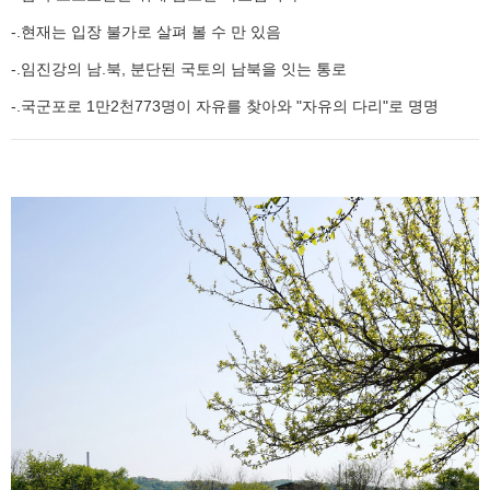
-.현재는 입장 불가로 살펴 볼 수 만 있음
-.임진강의 남.북, 분단된 국토의 남북을 잇는 통로
-.국군포로 1만2천773명이 자유를 찾아와 "자유의 다리"로 명명