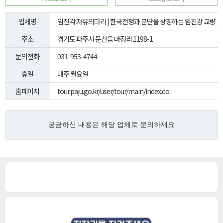
업체명
임진각 자유의다리 | 한국전쟁과 분단을 상징하는 임진강 교량
주소
경기도 파주시 문산읍 마정리 1198-1
문의전화
031-953-4744
휴일
매주 월요일
홈페이지
tour.paju.go.kr/user/tour/main/index.do
궁금하신 내용은
해당 업체로
문의하세요