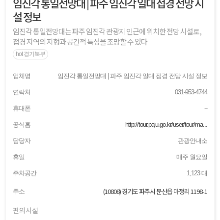
임진각 통일전망대 | 파주 임진각 일대 접경 전망 시
설 정보
임진각 통일전망대는 파주 임진각 관광지 인근에 위치한 전망 시설로,
접경 지역의 지형과 공간적 특성을 조망할 수 있다
hot 경기북부
업체명
임진각 통일전망대 | 파주 임진각 일대 접경 전망 시설 정보
연락처
031-953-4744
휴대폰
--
공식홈
http://tour.paju.go.kr/user/tour/ma...
담당자
관광안내소
휴일
매주 월요일
주차공간
1,123 대
(10808) 경기도 파주시 문산읍 마정리 1198-1
주소
편의시설