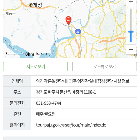
8km
지도로 보기
로드뷰로 보기
업체명
임진각 통일전망대 | 파주 임진각 일대 접경 전망 시설 정보
주소
경기도 파주시 문산읍 마정리 1198-1
문의전화
031-953-4744
휴일
매주 월요일
홈페이지
tour.paju.go.kr/user/tour/main/index.do