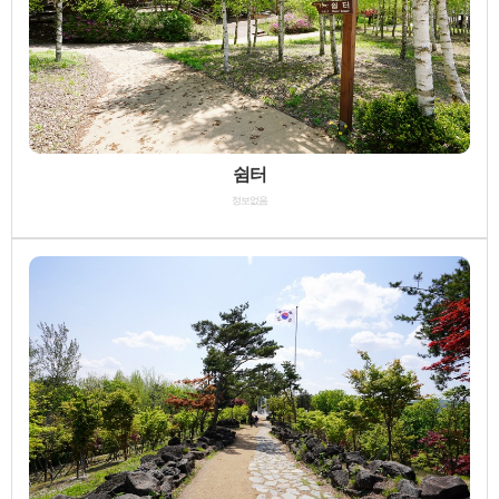
쉼터
정보없음