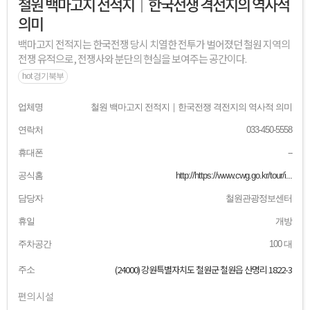
철원 백마고지 전적지｜한국전쟁 격전지의 역사적
의미
백마고지 전적지는 한국전쟁 당시 치열한 전투가 벌어졌던 철원 지역의
전쟁 유적으로, 전쟁사와 분단의 현실을 보여주는 공간이다.
hot 경기북부
업체명
철원 백마고지 전적지｜한국전쟁 격전지의 역사적 의미
연락처
033-450-5558
휴대폰
--
공식홈
http://https://www.cwg.go.kr/tour/i...
담당자
철원관광정보센터
휴일
개방
주차공간
100 대
(24000) 강원특별자치도 철원군 철원읍 산명리 1822-3
주소
편의시설