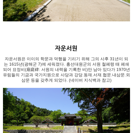
자운서원은 이이의 학문과 덕행을 기리기 위해 그의 사후 31년이 되
는 1615년(광해군 7)에 세워졌다. 흥선대원군의 서원 철폐령 때 폐쇄
되어 묘정비(廟庭碑: 서원의 내력을 기록한 비)만 남아 있다가 1970년
유림들의 기금과 국가지원으로 사당과 강당.동재.서재.협문.내삼문.외
삼문 등을 갖추게 되었다. (네이버 지식백과 참고)