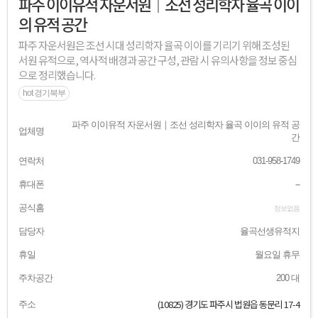
파주 이이유적 자운서원｜조선 성리학자 율곡 이이
의 유적 공간
파주 자운서원은 조선 시대 성리학자 율곡 이이를 기리기 위해 조성된
서원 유적으로, 역사적 배경과 공간 구성, 관람 시 유의사항을 정보 중심
으로 정리했습니다.
hot 경기북부
파주 이이유적 자운서원｜조선 성리학자 율곡 이이의 유적 공
업체명
간
연락처
031-958-1749
휴대폰
--
공식홈
정보없음
담당자
율곡선생유적지
휴일
월요일 휴무
주차공간
200 대
(10825) 경기도 파주시 법원읍 동문리 17-4
주소