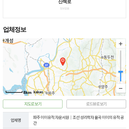
산책로
정보없음
업체정보
8km
지도로 보기
로드뷰로 보기
파주 이이유적 자운서원｜조선 성리학자 율곡 이이의 유적 공
업체명
간