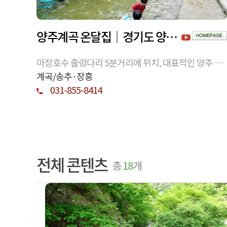
양주계곡 온달집｜경기도 양주 계곡 핫플로 알려진 계곡식당
마장호수 출렁다리 5분거리에 위치, 대표적인 양주 계
곡, 친절한곳으로 알려진 계곡 물놀이 핫플레이스
계곡/송추·장흥
031-855-8414
전체 콘텐츠
총
18
개