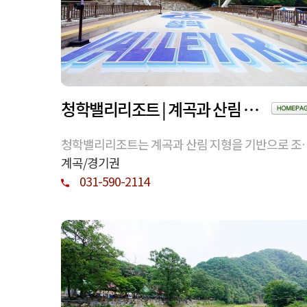
청학밸리리조트 | 계곡과 산림 환경을 기반으로 형성된 체류형 휴양 공간
청학밸리리조트는 계곡과 산림 지형을 기반으로 조
된 휴양 공간으로, 자연 환경 속에서 숙박과 휴식을 
계곡/경기권
께 고려한 체류형 시설이다.
031-590-2114