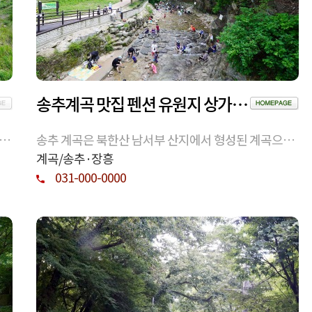
송추계곡 맛집 펜션 유원지 상가 총정리 (근처 추천 계곡식당 . 펜션)
 계
송추 계곡은 북한산 남서부 산지에서 형성된 계곡으로,
는
지형과 수계 구조를 통해 지역 자연 환경의 특성을 이해
계곡/송추·장흥
할 수 있는 공간이다.
031-000-0000