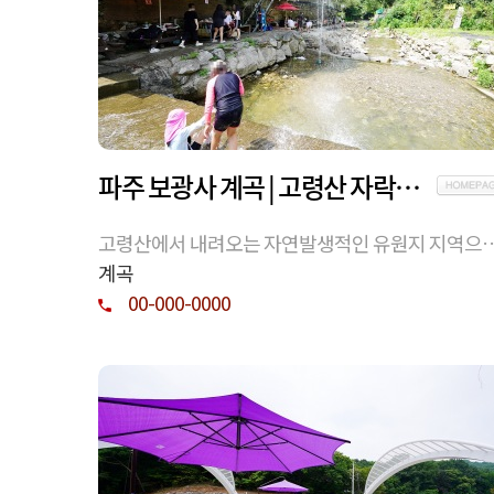
파주 보광사 계곡 | 고령산 자락의 파주 계곡과 물놀이
고령산에서 내려오는 자연발생적인 유원지 지역으
현재는 몇몇 식당과 자유개방된 계곡이 있음, 보광사
계곡
래 위
00-000-0000