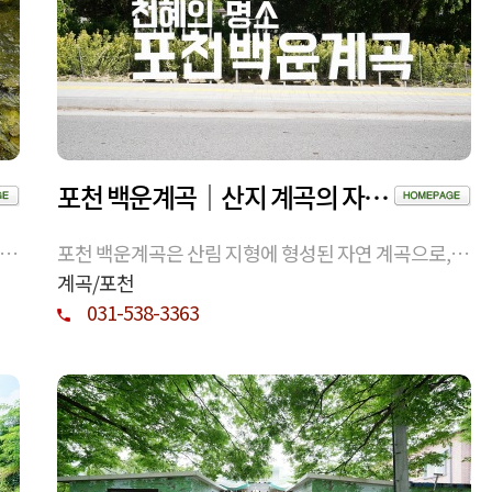
포천 백운계곡｜산지 계곡의 자연 환경과 이용 정보 정리
 암
포천 백운계곡은 산림 지형에 형성된 자연 계곡으로, 계
,
절에 따라 수량과 경관이 변화합니다. 위치, 지형 특징,
계곡/포천
중
이용 시 참고 사항을 정보 중심으로 정리했습니다.
031-538-3363