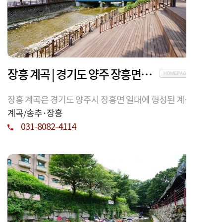
장흥 계곡 | 경기도 양주 장흥면에 형성된 도심 인접 자연 계곡
장흥 계곡은 경기도 양주시 장흥면 일대에 형성된 계곡
으로, 북한산 남서부 산자락과 연결된 자연 수계 환경을
계곡/송추·장흥
갖춘 지역이다. 지형적 특징과 이용 환경을 정보 중심으
031-8082-4114
로 정리한다.