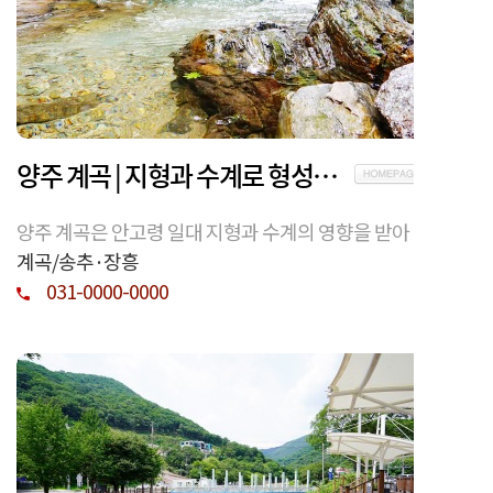
양주 계곡 | 지형과 수계로 형성된 자연 계곡 환경
양주 계곡은 안고령 일대 지형과 수계의 영향을 받아 형
성된 계곡 환경으로, 지역 자연 구조와 물길의 흐름을
계곡/송추·장흥
이해할 수 있는 공간이다.
031-0000-0000