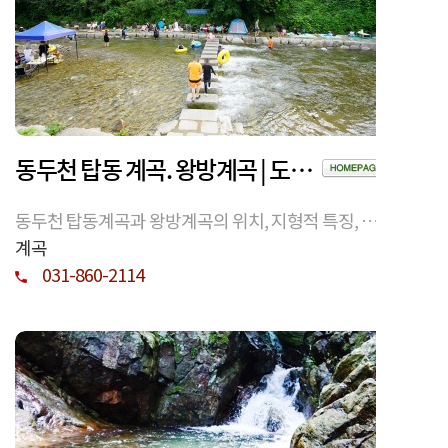
동두천 탑동 계곡. 왕방계곡 | 도심 인접 계곡의 자연환경과 이용 정보
동두천 탑동계곡과 왕방계곡의 위치, 지형적 특징, 계
절별 환경, 이용 시 유의사항을 정리한 정보성 콘텐츠.
계곡
상업성 없는 자연 기록 중심 안내.
031-860-2114