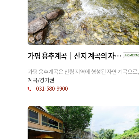
가평 용추계곡｜산지 계곡의 자연 환경과 이용 정보 정리
가평 용추계곡은 산림 지역에 형성된 자연 계곡으로,
반과 수계가 어우러진 환경을 지니고 있습니다. 위치
계곡/경기권
지형 특성, 계절별 변화와 이용 시 유의사항을 정보 
031-580-9900
심으로 정리했습니다.