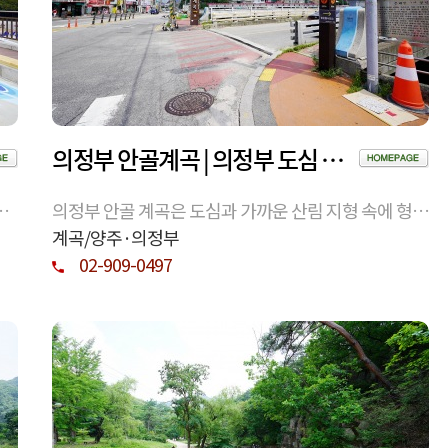
의정부 안골계곡 | 의정부 도심 인접 자연형 계곡과 산림 환경
성
의정부 안골 계곡은 도심과 가까운 산림 지형 속에 형성
함
된 자연형 계곡으로, 계절 변화에 따라 물길과 숲의 풍
계곡/양주·의정부
경이 드러나는 생활권 자연 공간이다.
02-909-0497