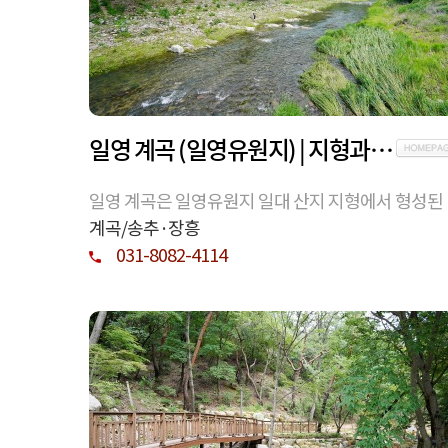
일영 계곡 (일영유원지) | 지형과 수계로 형성된 양주 산지 계곡
일영 계곡은 일영유원지 일대 산지 지형에서 형성된
곡으로, 자연 수계와 지역 환경 구조를 이해할 수 있
계곡/송추·장흥
공간이다.
031-8082-4114