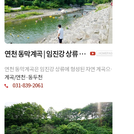
연천 동막계곡 | 임진강 상류 자연계곡의 지형과 환경
연천 동막계곡은 임진강 상류에 형성된 자연 계곡으로,
계절 변화에 따른 수량과 지형적 특징을 통해 경기북부
계곡/연천·동두천
자연환경의 특성을 보여준다. 위치와 환경적 가치를 객
031-839-2061
관적으로 정리했다.