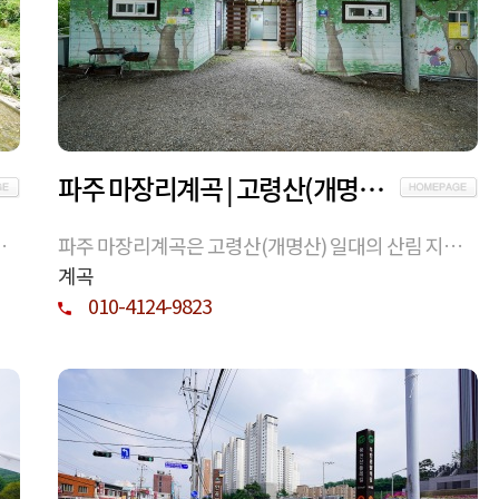
파주 마장리계곡 | 고령산(개명산) 자락의 자연 계곡 환경
로
파주 마장리계곡은 고령산(개명산) 일대의 산림 지형
 아
을 따라 형성된 자연 계곡으로, 느티나무 숲속마을로 부
계곡
르는 마장2리 마을 주민들이 운영.관리하는 계곡
010-4124-9823