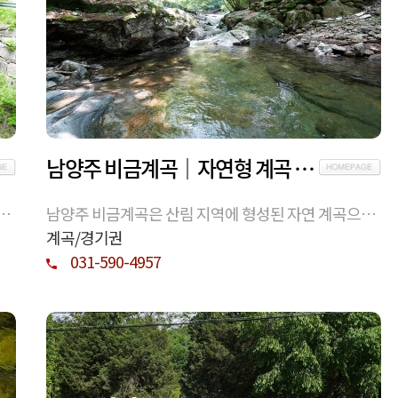
남양주 비금계곡｜자연형 계곡 환경과 이용 시 참고 사항
으
남양주 비금계곡은 산림 지역에 형성된 자연 계곡으로,
경,
계절에 따라 수량과 환경이 달라집니다. 위치, 지형 특
계곡/경기권
성, 이용 시 유의점을 정보 중심으로 정리했습니다.
031-590-4957