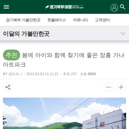
경기북부 가볼만한곳
핫플레이스
커뮤니티
고객센터
이달의 가볼만한곳
추천
봄에 아이와 함께 찾기에 좋은 장흥 가나
아트파크
BY 관리자
2023.02.03 21:11:21
추천
297
조회
8908