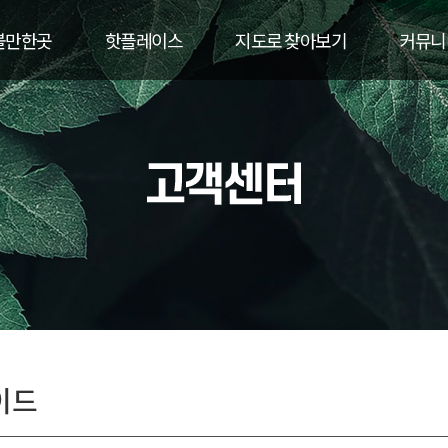
볼만한곳
핫플레이스
지도로 찾아보기
커뮤니
이드