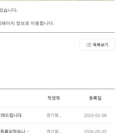
었습니다.
세페이지 정보로 이동합니다.
목록보기
작성자
등록일
알려드립니다.
경기북...
2023-01-08
보등록되었습니
경기북...
2026-05-02