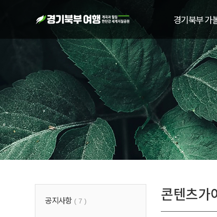
경기북부 가
콘텐츠가
공지사항
( 7 )