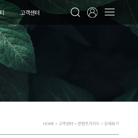
티
고객센터
HOME
>
고객센터
>
콘텐츠가이드
> 상세보기