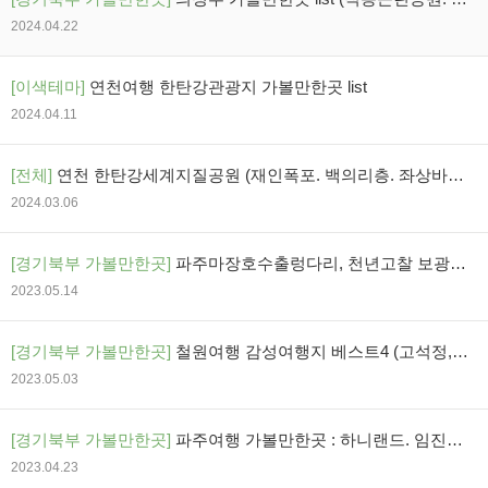
골계곡. 의정부천문대)
2024.04.22
[이색테마]
연천여행 한탄강관광지 가볼만한곳 list
2024.04.11
[전체]
연천 한탄강세계지질공원 (재인폭포. 백의리층. 좌상바위.
아우라지베개용암)
2024.03.06
[경기북부 가볼만한곳]
파주마장호수출렁다리, 천년고찰 보광사,
벽초지수목원 영상
2023.05.14
[경기북부 가볼만한곳]
철원여행 감성여행지 베스트4 (고석정,한
탄강은하수교,직탕폭포,고석정꽃밭)
2023.05.03
[경기북부 가볼만한곳]
파주여행 가볼만한곳 : 하니랜드. 임진각
평화랜드. 평화곤돌라. 장흥두리랜드 ~
2023.04.23