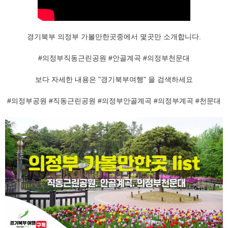
경기북부 의정부 가볼만한곳중에서 몇곳만 소개합니다.
#의정부직동근린공원
#안골계곡
#의정부천문대
보다 자세한 내용은 "경기북부여행" 을 검색하세요
#의정부공원
#직동근린공원
#의정부안골계곡
#의정부계곡
#천문대