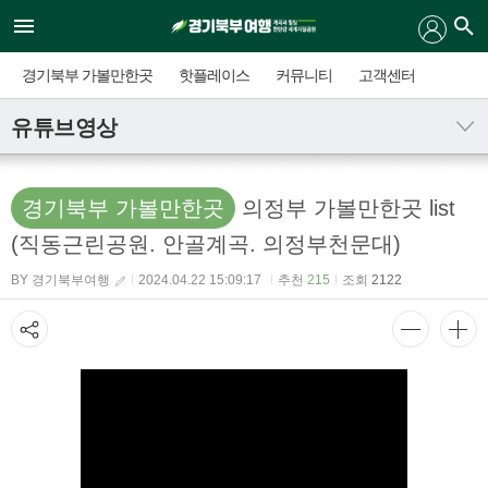
경기북부 가볼만한곳
핫플레이스
커뮤니티
고객센터
유튜브영상
경기북부 가볼만한곳
의정부 가볼만한곳 list
(직동근린공원. 안골계곡. 의정부천문대)
BY 경기북부여행
2024.04.22 15:09:17
추천
215
조회
2122